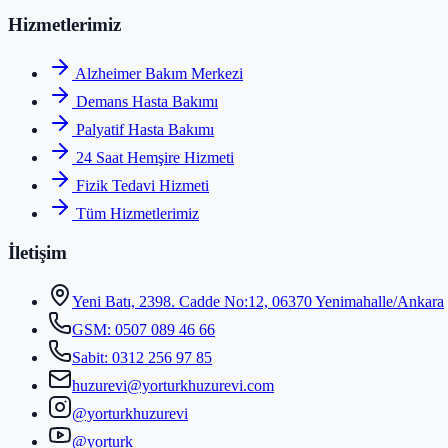
Hizmetlerimiz
Alzheimer Bakım Merkezi
Demans Hasta Bakımı
Palyatif Hasta Bakımı
24 Saat Hemşire Hizmeti
Fizik Tedavi Hizmeti
Tüm Hizmetlerimiz
İletişim
Yeni Batı, 2398. Cadde No:12, 06370 Yenimahalle/Ankara
GSM:
0507 089 46 66
Sabit:
0312 256 97 85
huzurevi@yorturkhuzurevi.com
@yorturkhuzurevi
@yorturk