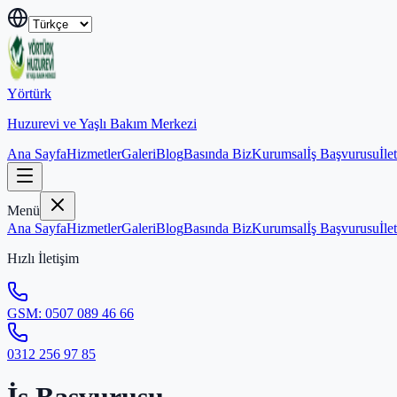
Yörtürk
Huzurevi ve Yaşlı Bakım Merkezi
Ana Sayfa
Hizmetler
Galeri
Blog
Basında Biz
Kurumsal
İş Başvurusu
İle
Menü
Ana Sayfa
Hizmetler
Galeri
Blog
Basında Biz
Kurumsal
İş Başvurusu
İle
Hızlı İletişim
GSM:
0507 089 46 66
0312 256 97 85