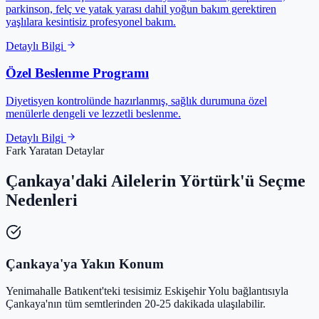
parkinson, felç ve yatak yarası dahil yoğun bakım gerektiren
yaşlılara kesintisiz profesyonel bakım.
Detaylı Bilgi
Özel Beslenme Programı
Diyetisyen kontrolünde hazırlanmış, sağlık durumuna özel
menülerle dengeli ve lezzetli beslenme.
Detaylı Bilgi
Fark Yaratan Detaylar
Çankaya'daki Ailelerin Yörtürk'ü Seçme
Nedenleri
Çankaya'ya Yakın Konum
Yenimahalle Batıkent'teki tesisimiz Eskişehir Yolu bağlantısıyla
Çankaya'nın tüm semtlerinden 20-25 dakikada ulaşılabilir.