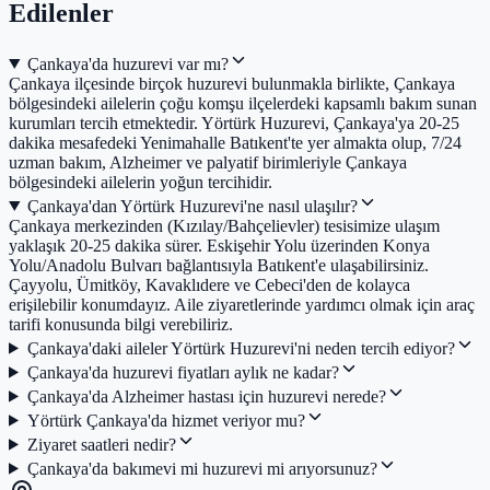
Edilenler
Çankaya'da huzurevi var mı?
Çankaya ilçesinde birçok huzurevi bulunmakla birlikte, Çankaya
bölgesindeki ailelerin çoğu komşu ilçelerdeki kapsamlı bakım sunan
kurumları tercih etmektedir. Yörtürk Huzurevi, Çankaya'ya 20-25
dakika mesafedeki Yenimahalle Batıkent'te yer almakta olup, 7/24
uzman bakım, Alzheimer ve palyatif birimleriyle Çankaya
bölgesindeki ailelerin yoğun tercihidir.
Çankaya'dan Yörtürk Huzurevi'ne nasıl ulaşılır?
Çankaya merkezinden (Kızılay/Bahçelievler) tesisimize ulaşım
yaklaşık 20-25 dakika sürer. Eskişehir Yolu üzerinden Konya
Yolu/Anadolu Bulvarı bağlantısıyla Batıkent'e ulaşabilirsiniz.
Çayyolu, Ümitköy, Kavaklıdere ve Cebeci'den de kolayca
erişilebilir konumdayız. Aile ziyaretlerinde yardımcı olmak için araç
tarifi konusunda bilgi verebiliriz.
Çankaya'daki aileler Yörtürk Huzurevi'ni neden tercih ediyor?
Çankaya'da huzurevi fiyatları aylık ne kadar?
Çankaya'da Alzheimer hastası için huzurevi nerede?
Yörtürk Çankaya'da hizmet veriyor mu?
Ziyaret saatleri nedir?
Çankaya'da bakımevi mi huzurevi mi arıyorsunuz?