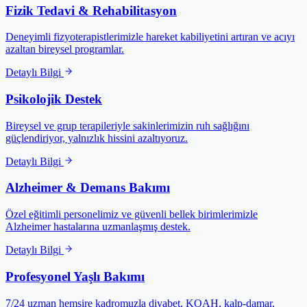
Fizik Tedavi & Rehabilitasyon
Deneyimli fizyoterapistlerimizle hareket kabiliyetini artıran ve acıyı
azaltan bireysel programlar.
Detaylı Bilgi
Psikolojik Destek
Bireysel ve grup terapileriyle sakinlerimizin ruh sağlığını
güçlendiriyor, yalnızlık hissini azaltıyoruz.
Detaylı Bilgi
Alzheimer & Demans Bakımı
Özel eğitimli personelimiz ve güvenli bellek birimlerimizle
Alzheimer hastalarına uzmanlaşmış destek.
Detaylı Bilgi
Profesyonel Yaşlı Bakımı
7/24 uzman hemşire kadromuzla diyabet, KOAH, kalp-damar,